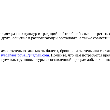
 людям разных культур и традиций найти общий язык, встретит
г друга, общение в располагающей обстановке, а также совмест
амостоятельно заказывать билеты, бронировать отель или состав
е
svetlanaosipova17@gmail.com
. Помните, что нам потребуется вре
анизуем как групповые туры с составленной программой, так и 