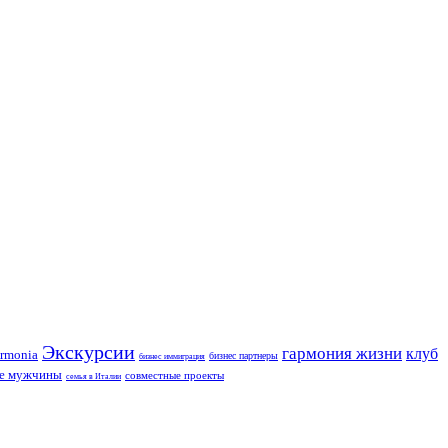
Экскурсии
гармония жизни
клуб
rmonia
бизнес партнеры
бизнес иммиграция
ие мужчины
совместные проекты
семья в Италии