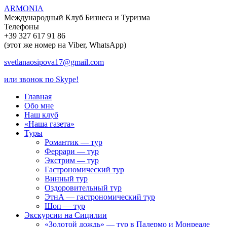
ARMONIA
Международный Клуб Бизнеса и Туризма
Телефоны
+39 327 617 91 86
(этот же номер на Viber, WhatsApp)
svetlanaosipova17@gmail.com
или звонок по Skype!
Главная
Обо мне
Наш клуб
«Наша газета»
Туры
Романтик — тур
Феррари — тур
Экстрим — тур
Гастрономический тур
Винный тур
Оздоровительный тур
ЭтнА — гастрономический тур
Шоп — тур
Экскурсии на Сицилии
«Золотой дождь» — тур в Палермо и Монреале