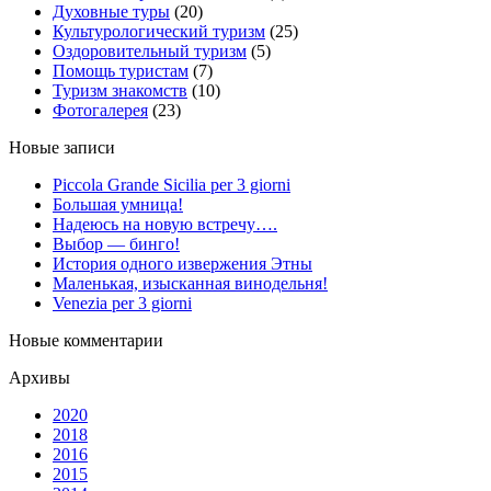
Духовные туры
(20)
Культурологический туризм
(25)
Оздоровительный туризм
(5)
Помощь туристам
(7)
Туризм знакомств
(10)
Фотогалерея
(23)
Новые записи
Piccola Grande Sicilia per 3 giorni
Большая умница!
Надеюсь на новую встречу….
Выбор — бинго!
История одного извержения Этны
Маленькая, изысканная винодельня!
Venezia per 3 giorni
Новые комментарии
Архивы
2020
2018
2016
2015