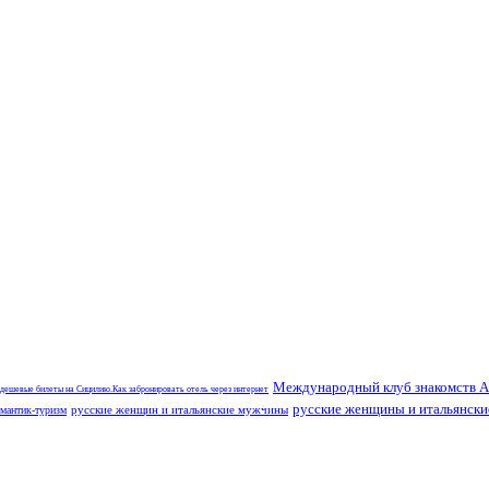
Международный клуб знакомств A
 дешевые билеты на Сицилию.Как забронировать отель через интернет
русские женщины и итальянск
русские женщин и итальянские мужчины
мантик-туризм