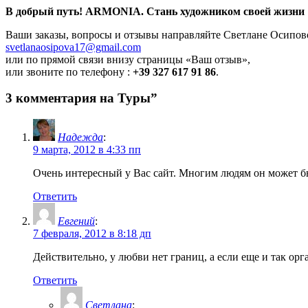
В добрый путь! ARMONIA. Стань художником своей жизни
Ваши заказы, вопросы и отзывы направляйте Светлане Осипово
svetlanaosipova17@gmail.com
или по прямой связи внизу страницы «Ваш отзыв»,
или звоните по телефону :
+39 327 617 91 86
.
3 комментария на Туры”
Надежда
:
9 марта, 2012 в 4:33 пп
Очень интересный у Вас сайт. Многим людям он может бы
Ответить
Евгений
:
7 февраля, 2012 в 8:18 дп
Действительно, у любви нет границ, а если еще и так орга
Ответить
Cветлана
: