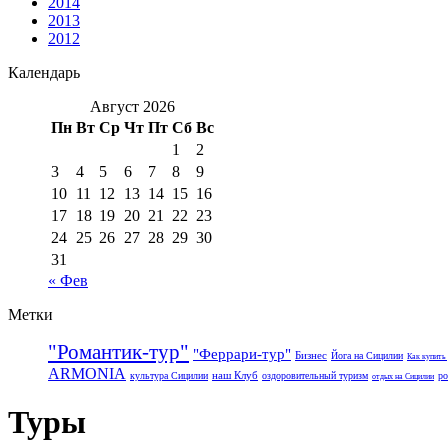
2014
2013
2012
Календарь
Август 2026
Пн
Вт
Ср
Чт
Пт
Сб
Вс
1
2
3
4
5
6
7
8
9
10
11
12
13
14
15
16
17
18
19
20
21
22
23
24
25
26
27
28
29
30
31
« Фев
Метки
"Романтик-тур"
"Феррари-тур"
Бизнес
Йога на Сицилии
Как купить
ARMONIA
наш Клуб
культура Сицилии
оздоровительный туризм
ро
отдых на Сицилии
Туры