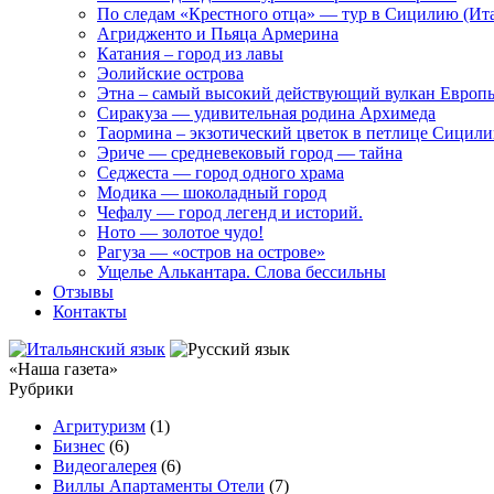
По следам «Крестного отца» — тур в Сицилию (Ит
Агридженто и Пьяца Армерина
Катания – город из лавы
Эолийские острова
Этна – самый высокий действующий вулкан Европ
Сиракуза — удивительная родина Архимеда
Таормина – экзотический цветок в петлице Сицил
Эриче — средневековый город — тайна
Седжеста — город одного храма
Модика — шоколадный город
Чефалу — город легенд и историй.
Ното — золотое чудо!
Рагуза — «остров на острове»
Ущелье Алькантара. Слова бессильны
Отзывы
Контакты
«Наша газета»
Рубрики
Агритуризм
(1)
Бизнес
(6)
Видеогалерея
(6)
Виллы Апартаменты Отели
(7)