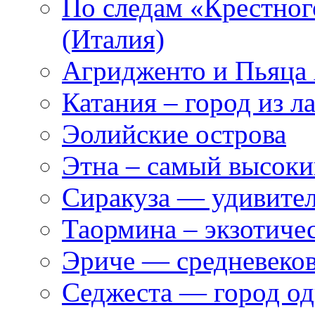
По следам «Крестног
(Италия)
Агридженто и Пьяца
Катания – город из л
Эолийские острова
Этна – самый высок
Сиракуза — удивите
Таормина – экзотиче
Эриче — средневеко
Седжеста — город од