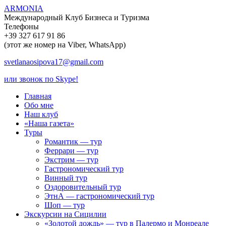
ARMONIA
Международный Клуб Бизнеса и Туризма
Телефоны
+39 327 617 91 86
(этот же номер на Viber, WhatsApp)
svetlanaosipova17@gmail.com
или звонок по Skype!
Главная
Обо мне
Наш клуб
«Наша газета»
Туры
Романтик — тур
Феррари — тур
Экстрим — тур
Гастрономический тур
Винный тур
Оздоровительный тур
ЭтнА — гастрономический тур
Шоп — тур
Экскурсии на Сицилии
«Золотой дождь» — тур в Палермо и Монреале