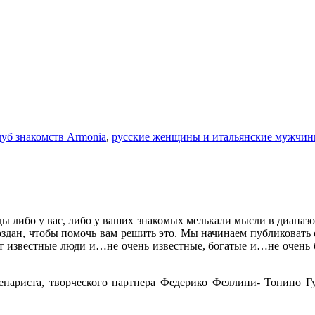
уб знакомств Armonia
,
русские женщины и итальянские мужчи
 либо у вас, либо у ваших знакомых мелькали мысли в диапазо
оздан, чтобы помочь вам решить это. Мы начинаем публиковать
т известные люди и…не очень известные, богатые и…не очень б
ценариста, творческого партнера Федерико Феллини- Тонино Г