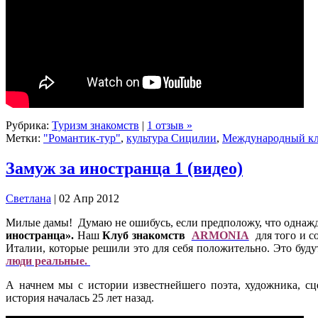
Рубрика:
Туризм знакомств
|
1 отзыв »
Метки:
"Романтик-тур"
,
культура Сицилии
,
Международный кл
Замуж за иностранца 1 (видео)
Cветлана
| 02 Апр 2012
Милые дамы! Думаю не ошибусь, если предположу, что однажды
иностранца».
Наш
Клуб
знакомств
ARMONIA
для того и с
Италии, которые решили это для себя положительно. Это буду
люди реальные.
А начнем мы с истории известнейшего поэта, художника, с
история началась 25 лет назад.