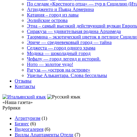
По следам «Крестного отца» — тур в Сицилию (Ит
Агридженто и Пьяца Армерина
Катания – город из лавы
Эолийские острова
Этна – самый высокий действующий вулкан Европ
Сиракуза — удивительная родина Архимеда
Таормина – экзотический цветок в петлице Сицил
Эриче — средневековый город — тайна
Седжеста — город одного храма
Модика — шоколадный город
Чефалу — город легенд и историй.
Ното — золотое чудо!
Рагуза — «остров на острове»
Ущелье Алькантара. Слова бессильны
Отзывы
Контакты
«Наша газета»
Рубрики
Агритуризм
(1)
Бизнес
(6)
Видеогалерея
(6)
Виллы Апартаменты Отели
(7)