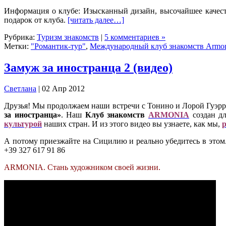
Информация о клубе: Изысканный дизайн, высочайшее качест
подарок от клуба.
[читать далее…]
Рубрика:
Туризм знакомств
|
5 комментариев »
Метки:
"Романтик-тур"
,
Международный клуб знакомств Armo
Замуж за иностранца 2 (видео)
Cветлана
| 02 Апр 2012
Друзья! Мы продолжаем наши встречи с Тонино и Лорой Гуэрро
за иностранца»
. Наш
Клуб знакомств
ARMONIA
создан дл
культурой
наших стран. И из этого видео вы узнаете, как мы,
р
А потому приезжайте на Сицилию и реально убедитесь в этом
+39 327 617 91 86
ARMONIA. Стань художником своей жизни.