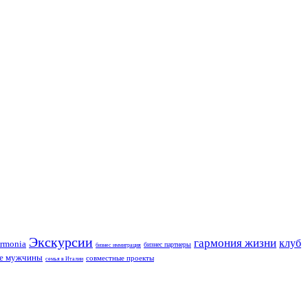
Экскурсии
гармония жизни
клуб
rmonia
бизнес партнеры
бизнес иммиграция
ие мужчины
совместные проекты
семья в Италии