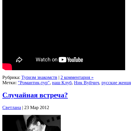
Рубрика:
Туризм знакомств
|
2 комментария »
Метки:
"Романтик-тур"
,
наш Клуб
,
Ник Вуйчич
,
русские женщ
Cлучайная встреча?
Cветлана
| 23 Мар 2012