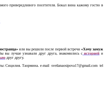
мого привередливого посетителя. Бокал вина кажому гостю в
ы
ностранца»
или вы решили после первой встречи
«Хочу замуж
бы вы лучше узнавали друг друга, знакомились с
историей
и
ьно
друг другу.
: Сицилия. Таормина. e-mail svetlanaosipova17@gmail.com tel