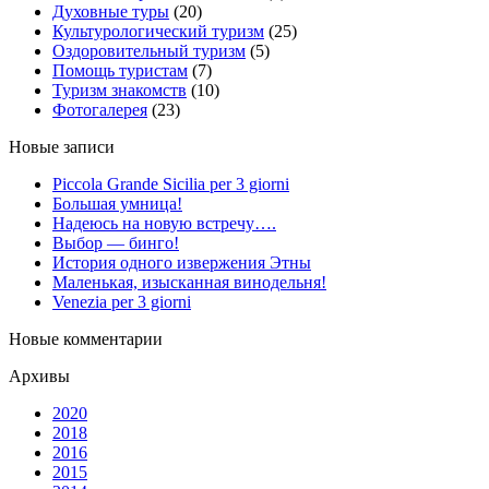
Духовные туры
(20)
Культурологический туризм
(25)
Оздоровительный туризм
(5)
Помощь туристам
(7)
Туризм знакомств
(10)
Фотогалерея
(23)
Новые записи
Piccola Grande Sicilia per 3 giorni
Большая умница!
Надеюсь на новую встречу….
Выбор — бинго!
История одного извержения Этны
Маленькая, изысканная винодельня!
Venezia per 3 giorni
Новые комментарии
Архивы
2020
2018
2016
2015