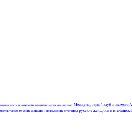
Международный клуб знакомств A
 дешевые билеты на Сицилию.Как забронировать отель через интернет
русские женщины и итальянск
русские женщин и итальянские мужчины
мантик-туризм