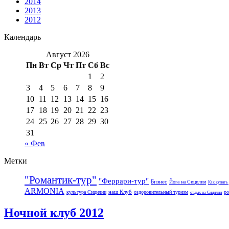
2014
2013
2012
Календарь
Август 2026
Пн
Вт
Ср
Чт
Пт
Сб
Вс
1
2
3
4
5
6
7
8
9
10
11
12
13
14
15
16
17
18
19
20
21
22
23
24
25
26
27
28
29
30
31
« Фев
Метки
"Романтик-тур"
"Феррари-тур"
Бизнес
Йога на Сицилии
Как купить
ARMONIA
наш Клуб
культура Сицилии
оздоровительный туризм
ро
отдых на Сицилии
Ночной клуб 2012