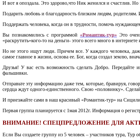
И вот я опоздала. Это здорово,что Ник женился и счастлив. Но 
Подарить любовь и благодарность близким людям, родителям. И 
Поддержать человека, когда он в трудности, помочь нуждающем
Вы познакомились с программой
«Романтик-тур»
Это очень
«раскрутить»кого-то на деньги- этого всего много в интернете
Но не этого ищут люди. Причем все. У каждого человека, даж
самое главное в жизни, основа ее. Бог, когда создал землю, вна
Друзья! У вас есть возможность сделать Добро. Передайте
фальшивки.
Отправьте эту информацию даже тем, которые, бравируя, говор
сердца ждут одного-единственного. Свою «половинку». Сделайт
И приезжайте сами в наш красивый «Романтик-тур» на Сицил
Первая группа планируется с 1мая 2012г. Информация о регис
ВНИМАНИЕ! СПЕЦПРЕДЛОЖЕНИЕ ДЛЯ АКТ
Если Вы создаете группу из 5 человек – участников тура, Тур о