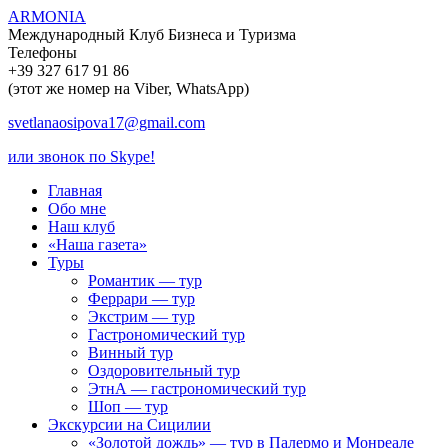
ARMONIA
Международный Клуб Бизнеса и Туризма
Телефоны
+39 327 617 91 86
(этот же номер на Viber, WhatsApp)
svetlanaosipova17@gmail.com
или звонок по Skype!
Главная
Обо мне
Наш клуб
«Наша газета»
Туры
Романтик — тур
Феррари — тур
Экстрим — тур
Гастрономический тур
Винный тур
Оздоровительный тур
ЭтнА — гастрономический тур
Шоп — тур
Экскурсии на Сицилии
«Золотой дождь» — тур в Палермо и Монреале