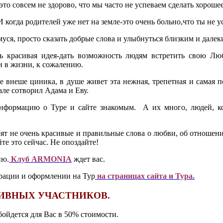
это совсем не здорово, что мы часто не успеваем сделать хороше
когда родителей уже нет на земле-это очень больно,что ты не у
уся, просто сказать добрые слова и улыбнуться близким и далек
 красивая идея-дать возможность людям встретить свою Любов
 и в жизни, к сожалению.
е внеше циника, в душе живет эта нежная, трепетная и самая по
чале сотворил Адама и Еву.
 информацию о Туре и сайте знакомым. А их много, людей, к
ят не очень красивые и правильные слова о любви, об отношени
е это сейчас. Не опоздайте!
ию.
Клуб ARMONIA
ждет вас.
трации и оформлении на Тур
на страницах сайта и Тура.
ИВНЫХ УЧАСТНИКОВ.
бойдется для Вас в 50% стоимости.