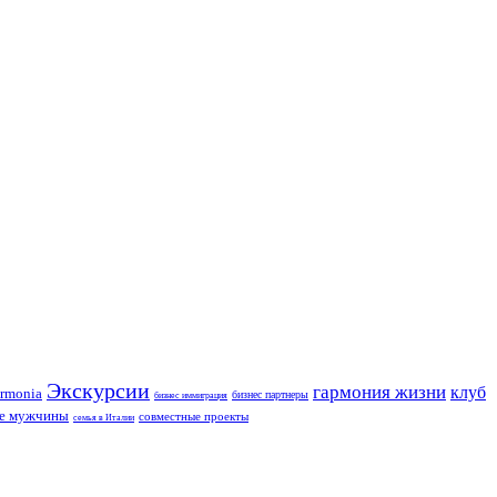
Экскурсии
гармония жизни
клуб
rmonia
бизнес партнеры
бизнес иммиграция
ие мужчины
совместные проекты
семья в Италии