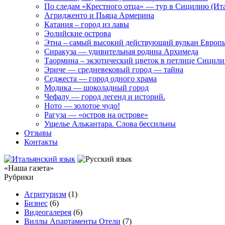
По следам «Крестного отца» — тур в Сицилию (Ит
Агридженто и Пьяца Армерина
Катания – город из лавы
Эолийские острова
Этна – самый высокий действующий вулкан Европ
Сиракуза — удивительная родина Архимеда
Таормина – экзотический цветок в петлице Сицил
Эриче — средневековый город — тайна
Седжеста — город одного храма
Модика — шоколадный город
Чефалу — город легенд и историй.
Ното — золотое чудо!
Рагуза — «остров на острове»
Ущелье Алькантара. Слова бессильны
Отзывы
Контакты
«Наша газета»
Рубрики
Агритуризм
(1)
Бизнес
(6)
Видеогалерея
(6)
Виллы Апартаменты Отели
(7)