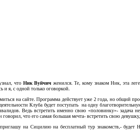
знал, что
Ник Вуйчич
женился. Те, кому знаком Ник, эта лег
 и я, с одной только оговоркой.
миться на сайте. Программа действует уже 2 года, но общий пр
ей деятельности Клуба будет поступать на одну благотворительн
лидов. Ведь встретить именно свою «половинку»- задача непр
он говорил, что его самая большая мечта- встретить свою девушк
я приглашу на Сицилию на бесплатный тур знакомств,- будет 