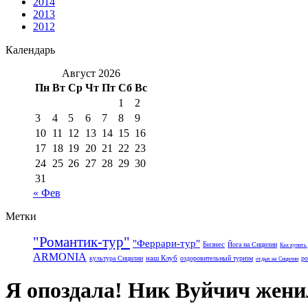
2014
2013
2012
Календарь
Август 2026
Пн
Вт
Ср
Чт
Пт
Сб
Вс
1
2
3
4
5
6
7
8
9
10
11
12
13
14
15
16
17
18
19
20
21
22
23
24
25
26
27
28
29
30
31
« Фев
Метки
"Романтик-тур"
"Феррари-тур"
Бизнес
Йога на Сицилии
Как купить
ARMONIA
наш Клуб
культура Сицилии
оздоровительный туризм
ро
отдых на Сицилии
Я опоздала! Ник Вуйчич жени