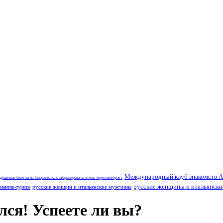
Международный клуб знакомств A
 дешевые билеты на Сицилию.Как забронировать отель через интернет
русские женщины и итальянск
русские женщин и итальянские мужчины
мантик-туризм
лся! Успеете ли вы?