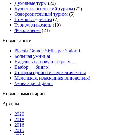
Духовные туры
(20)
Культурологический туризм
(25)
Оздоровительный туризм
(5)
Помощь туристам
(7)
Туризм знакомств
(10)
Фотогалерея
(23)
Новые записи
Piccola Grande Sicilia per 3 giorni
Большая умница!
Надеюсь на новую встречу….
Выбор — бинго!
История одного извержения Этны
Маленькая, изысканная винодельня!
Venezia per 3 giorni
Новые комментарии
Архивы
2020
2018
2016
2015