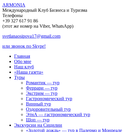
ARMONIA
Международный Клуб Бизнеса и Туризма
Телефоны
+39 327 617 91 86
(этот же номер на Viber, WhatsApp)
svetlanaosipova17@gmail.com
или звонок по Skype!
Главная
Обо мне
Наш клуб
«Наша газета»
Туры
Романтик — тур
Феррари — тур
Экстрим — тур
Гастрономический тур
Винный тур
Оздоровительный тур
ЭтнА — гастрономический тур
Шоп — тур
Экскурсии на Сицилии
«Золотой дождь» — тур в Палермо и Монреале