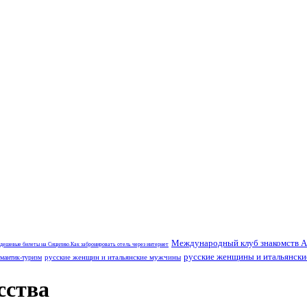
Международный клуб знакомств A
 дешевые билеты на Сицилию.Как забронировать отель через интернет
русские женщины и итальянск
русские женщин и итальянские мужчины
мантик-туризм
сства