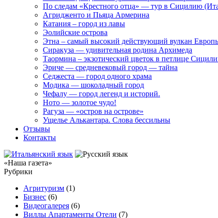
По следам «Крестного отца» — тур в Сицилию (Ит
Агридженто и Пьяца Армерина
Катания – город из лавы
Эолийские острова
Этна – самый высокий действующий вулкан Европ
Сиракуза — удивительная родина Архимеда
Таормина – экзотический цветок в петлице Сицил
Эриче — средневековый город — тайна
Седжеста — город одного храма
Модика — шоколадный город
Чефалу — город легенд и историй.
Ното — золотое чудо!
Рагуза — «остров на острове»
Ущелье Алькантара. Слова бессильны
Отзывы
Контакты
«Наша газета»
Рубрики
Агритуризм
(1)
Бизнес
(6)
Видеогалерея
(6)
Виллы Апартаменты Отели
(7)