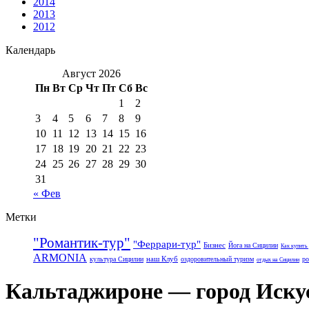
2014
2013
2012
Календарь
Август 2026
Пн
Вт
Ср
Чт
Пт
Сб
Вс
1
2
3
4
5
6
7
8
9
10
11
12
13
14
15
16
17
18
19
20
21
22
23
24
25
26
27
28
29
30
31
« Фев
Метки
"Романтик-тур"
"Феррари-тур"
Бизнес
Йога на Сицилии
Как купить
ARMONIA
наш Клуб
культура Сицилии
оздоровительный туризм
ро
отдых на Сицилии
Кальтаджироне — город Иску