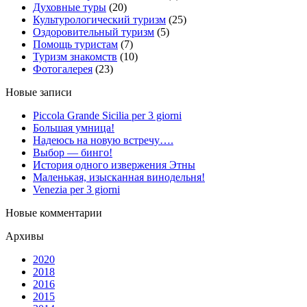
Духовные туры
(20)
Культурологический туризм
(25)
Оздоровительный туризм
(5)
Помощь туристам
(7)
Туризм знакомств
(10)
Фотогалерея
(23)
Новые записи
Piccola Grande Sicilia per 3 giorni
Большая умница!
Надеюсь на новую встречу….
Выбор — бинго!
История одного извержения Этны
Маленькая, изысканная винодельня!
Venezia per 3 giorni
Новые комментарии
Архивы
2020
2018
2016
2015