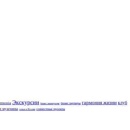
Экскурсии
гармония жизни
клуб
rmonia
бизнес партнеры
бизнес иммиграция
ие мужчины
совместные проекты
семья в Италии