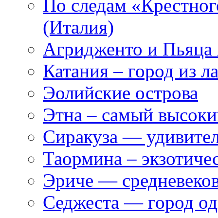
По следам «Крестног
(Италия)
Агридженто и Пьяца
Катания – город из л
Эолийские острова
Этна – самый высок
Сиракуза — удивите
Таормина – экзотиче
Эриче — средневеко
Седжеста — город од